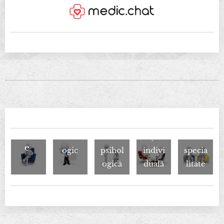
Consu
Cons
Aviz
Evalu
Ședin
ltanță
ultați
Psihol
are
ță
de
e
ogic
psihol
indivi
specia
ogică
duală
litate