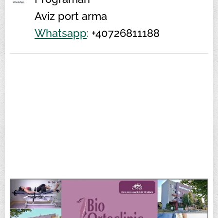
Aviz port arma
Whatsapp
:
+407
26811188