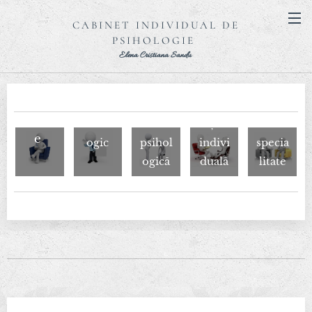
CABINET INDIVIDUAL DE
PSIHOLOGIE
Elena Cristiana Sandu
Consu
Cons
Aviz
Evalu
Ședin
ltanță
ultați
Psihol
are
ță
de
e
ogic
psihol
indivi
specia
ogică
duală
litate