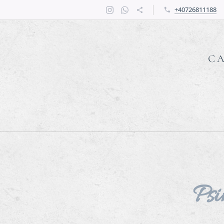
+40726811188
C
Psi