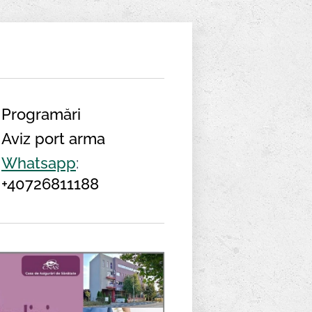
Programări
Aviz port arma
Whatsapp
:
+407
26811188