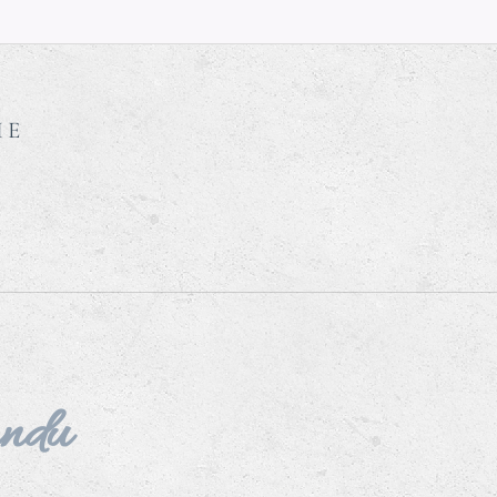
IE
andu