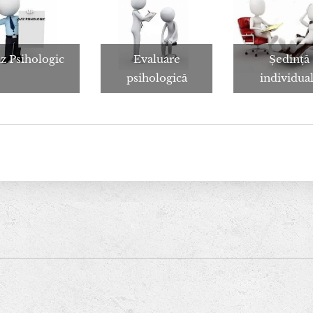
z Psihologic
Evaluare
Ședință
psihologică
individua