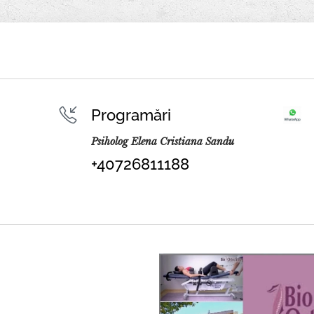
Programări
Psiholog Elena Cristiana Sandu
+40726811188