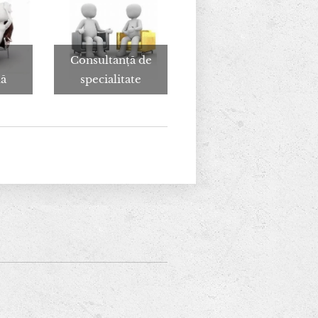
Consultanță de
lă
specialitate